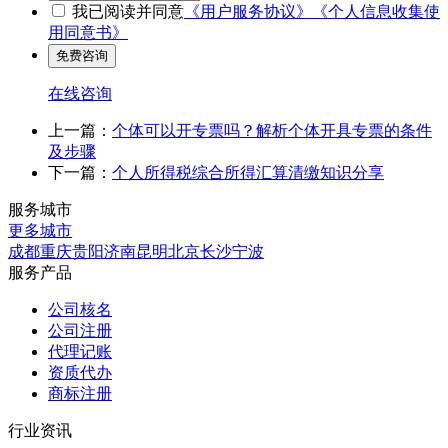
我已阅读并同意
《用户服务协议》
《个人信息收集使
用同意书》
在线咨询
上一篇：
个体可以开专票吗？解析个体开具专票的条件
及步骤
下一篇：
个人所得税综合所得汇算清缴知识分享
服务城市
更多城市
成都
重庆
贵阳
济南
昆明
北京
长沙
宁波
服务产品
公司核名
公司注册
代理记账
资质代办
商标注册
行业资讯