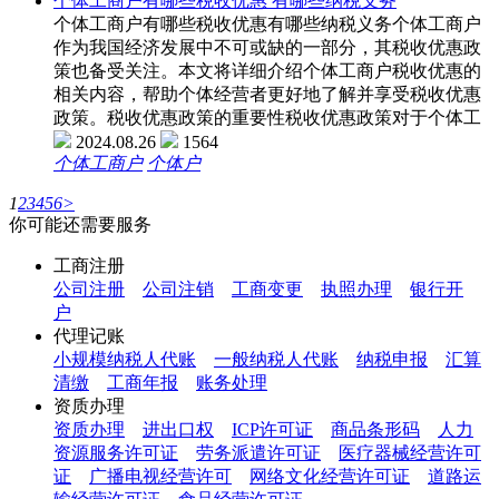
个体工商户有哪些税收优惠 有哪些纳税义务
个体工商户有哪些税收优惠有哪些纳税义务个体工商户
作为我国经济发展中不可或缺的一部分，其税收优惠政
策也备受关注。本文将详细介绍个体工商户税收优惠的
相关内容，帮助个体经营者更好地了解并享受税收优惠
政策。税收优惠政策的重要性税收优惠政策对于个体工
2024.08.26
1564
个体工商户
个体户
1
2
3
4
5
6
>
你可能还需要服务
工商注册
公司注册
公司注销
工商变更
执照办理
银行开
户
代理记账
小规模纳税人代账
一般纳税人代账
纳税申报
汇算
清缴
工商年报
账务处理
资质办理
资质办理
进出口权
ICP许可证
商品条形码
人力
资源服务许可证
劳务派遣许可证
医疗器械经营许可
证
广播电视经营许可
网络文化经营许可证
道路运